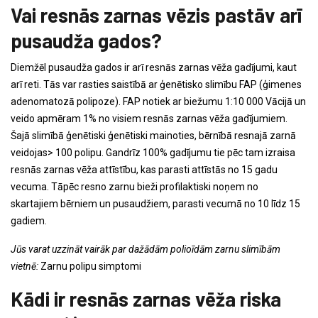
Vai resnās zarnas vēzis pastāv arī
pusaudža gados?
Diemžēl pusaudža gados ir arī resnās zarnas vēža gadījumi, kaut
arī reti. Tās var rasties saistībā ar ģenētisko slimību FAP (ģimenes
adenomatozā polipoze). FAP notiek ar biežumu 1:10 000 Vācijā un
veido apmēram 1% no visiem resnās zarnas vēža gadījumiem.
Šajā slimībā ģenētiski ģenētiski mainoties, bērnībā resnajā zarnā
veidojas> 100 polipu. Gandrīz 100% gadījumu tie pēc tam izraisa
resnās zarnas vēža attīstību, kas parasti attīstās no 15 gadu
vecuma. Tāpēc resno zarnu bieži profilaktiski noņem no
skartajiem bērniem un pusaudžiem, parasti vecumā no 10 līdz 15
gadiem.
Jūs varat uzzināt vairāk par dažādām polioīdām zarnu slimībām
vietnē:
Zarnu polipu simptomi
Kādi ir resnās zarnas vēža riska