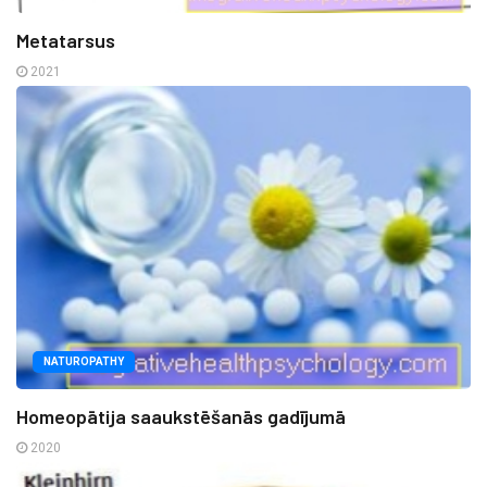
Metatarsus
2021
NATUROPATHY
Homeopātija saaukstēšanās gadījumā
2020