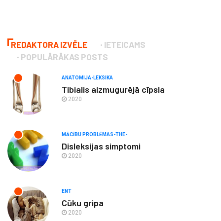
REDAKTORA IZVĒLE
IETEICAMS
POPULĀRĀKAS POSTS
ANATOMIJA-LEKSIKA
Tibialis aizmugurējā cīpsla
2020
MĀCĪBU PROBLĒMAS-THE-
Disleksijas simptomi
2020
ENT
Cūku gripa
2020