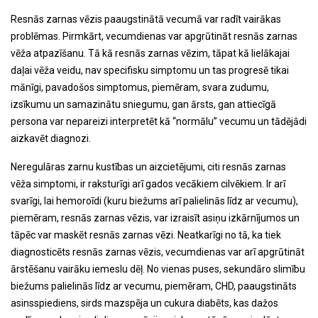
Resnās zarnas vēzis paaugstinātā vecumā var radīt vairākas
problēmas. Pirmkārt, vecumdienas var apgrūtināt resnās zarnas
vēža atpazīšanu. Tā kā resnās zarnas vēzim, tāpat kā lielākajai
daļai vēža veidu, nav specifisku simptomu un tas progresē tikai
mānīgi, pavadošos simptomus, piemēram, svara zudumu,
izsīkumu un samazinātu sniegumu, gan ārsts, gan attiecīgā
persona var nepareizi interpretēt kā “normālu” vecumu un tādējādi
aizkavēt diagnozi.
Neregulāras zarnu kustības un aizcietējumi, citi resnās zarnas
vēža simptomi, ir raksturīgi arī gados vecākiem cilvēkiem. Ir arī
svarīgi, lai hemoroīdi (kuru biežums arī palielinās līdz ar vecumu),
piemēram, resnās zarnas vēzis, var izraisīt asiņu izkārnījumos un
tāpēc var maskēt resnās zarnas vēzi. Neatkarīgi no tā, ka tiek
diagnosticēts resnās zarnas vēzis, vecumdienas var arī apgrūtināt
ārstēšanu vairāku iemeslu dēļ. No vienas puses, sekundāro slimību
biežums palielinās līdz ar vecumu, piemēram, CHD, paaugstināts
asinsspiediens, sirds mazspēja un cukura diabēts, kas dažos