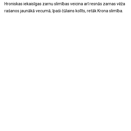
Hroniskas iekaisīgas zarnu slimības veicina arī resnās zarnas vēža
rašanos jaunākā vecumā; īpaši čūlains kolīts, retāk Krona slimība.