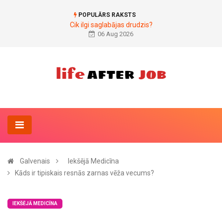
POPULĀRS RAKSTS
Cik ilgi saglabājas drudzis?
06 Aug 2026
Galvenais
Iekšējā Medicīna
Kāds ir tipiskais resnās zarnas vēža vecums?
IEKŠĒJĀ MEDICĪNA