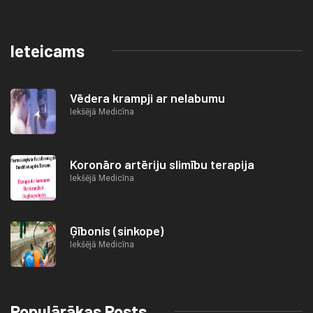
Ieteicams
Vēdera krampji ar nelabumu
Iekšējā Medicīna
Koronāro artēriju slimību terapija
Iekšējā Medicīna
Ģībonis (sinkope)
Iekšējā Medicīna
Populārākas Posts