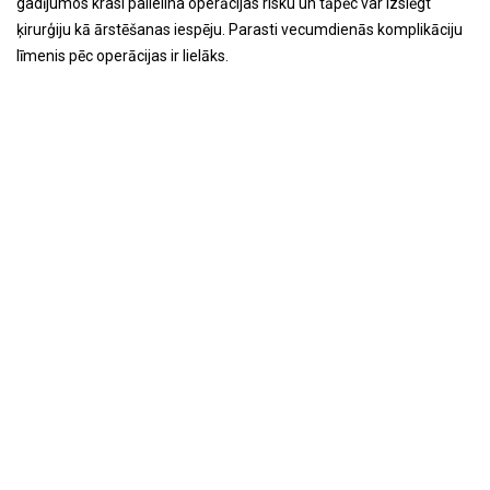
gadījumos krasi palielina operācijas risku un tāpēc var izslēgt
ķirurģiju kā ārstēšanas iespēju. Parasti vecumdienās komplikāciju
līmenis pēc operācijas ir lielāks.