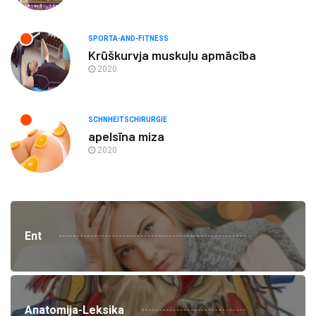
SPORTA-AND-FITNESS
Krūškurvja muskuļu apmācība
2020
SCHNHEITSCHIRURGIE
apelsīna miza
2020
Ent
Anatomija-Leksika