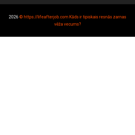
2026
© https://lifeafterjob.com Kāds ir tipiskais resnās zarnas
vēža vecums?