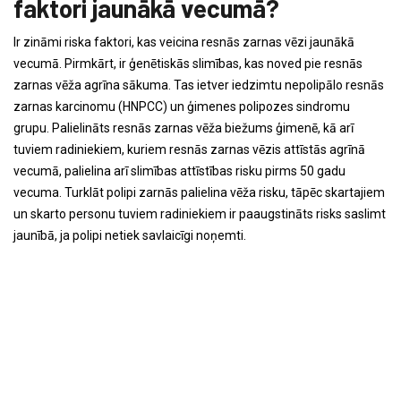
faktori jaunākā vecumā?
Ir zināmi riska faktori, kas veicina resnās zarnas vēzi jaunākā
vecumā. Pirmkārt, ir ģenētiskās slimības, kas noved pie resnās
zarnas vēža agrīna sākuma. Tas ietver iedzimtu nepolipālo resnās
zarnas karcinomu (HNPCC) un ģimenes polipozes sindromu
grupu. Palielināts resnās zarnas vēža biežums ģimenē, kā arī
tuviem radiniekiem, kuriem resnās zarnas vēzis attīstās agrīnā
vecumā, palielina arī slimības attīstības risku pirms 50 gadu
vecuma. Turklāt polipi zarnās palielina vēža risku, tāpēc skartajiem
un skarto personu tuviem radiniekiem ir paaugstināts risks saslimt
jaunībā, ja polipi netiek savlaicīgi noņemti.