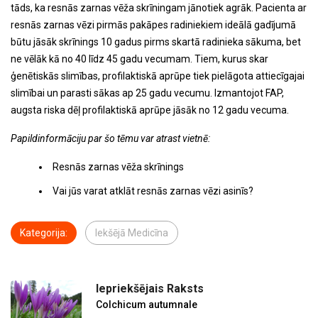
tāds, ka resnās zarnas vēža skrīningam jānotiek agrāk. Pacienta ar
resnās zarnas vēzi pirmās pakāpes radiniekiem ideālā gadījumā
būtu jāsāk skrīnings 10 gadus pirms skartā radinieka sākuma, bet
ne vēlāk kā no 40 līdz 45 gadu vecumam. Tiem, kurus skar
ģenētiskās slimības, profilaktiskā aprūpe tiek pielāgota attiecīgajai
slimībai un parasti sākas ap 25 gadu vecumu. Izmantojot FAP,
augsta riska dēļ profilaktiskā aprūpe jāsāk no 12 gadu vecuma.
Papildinformāciju par šo tēmu var atrast vietnē:
Resnās zarnas vēža skrīnings
Vai jūs varat atklāt resnās zarnas vēzi asinīs?
Kategorija:
Iekšējā Medicīna
Iepriekšējais Raksts
Colchicum autumnale