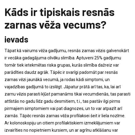
Kāds ir tipiskais resnās
zarnas vēža vecums?
ievads
Tāpat kā vairums vēža gadījumu, resnās zarnas vēzis galvenokārt
ir vecāka gadagājuma cilvēku slimība. Aptuveni 25% gadījumu
tomēr tiek ietekmētas riska grupas, kurās slimība dažreiz var
parādīties daudz agrāk. Tāpēc ir svarīgi padomāt par resnās
zarnas vēzi jaunākā vecumā, ja rodas kādi simptomi, un
vajadzības gadījumā to izslēgt. Jāpatur prātā arī tas, ka, lai arī
zarnu vēzis parasti kļūst pamanāms tikai vecumdienās, tas parasti
attīstās no gadu līdz gadu desmitiem, t.i., tas pastāv ilgi pirms
pirmajiem simptomiem vai pat diagnozes, un to var atpazīt arī
zarnās. Tāpēc resnās zarnas vēža profilaksei šeit ir liela nozīme.
Ar kolonoskopiju un citiem profilaktiskiem izmeklējumiem var
izvairīties no nopietniem kursiem, un ar agrīnu atklāšanu var