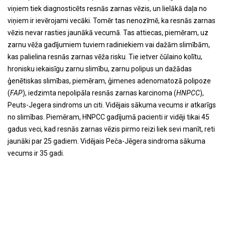
viņiem tiek diagnosticēts resnās zarnas vēzis, un lielākā daļa no
viņiem ir ievērojami vecāki. Tomēr tas nenozīmē, ka resnās zarnas
vēzis nevar rasties jaunākā vecumā. Tas attiecas, piemēram, uz
zarnu vēža gadījumiem tuviem radiniekiem vai dažām slimībām,
kas palielina resnās zarnas vēža risku. Tie ietver čūlaino kolītu,
hronisku iekaisīgu zarnu slimību, zarnu polipus un dažādas
ģenētiskas slimības, piemēram, ģimenes adenomatozā polipoze
(
FAP
), iedzimta nepolipāla resnās zarnas karcinoma (
HNPCC
),
Peuts-Jegera sindroms un citi. Vidējais sākuma vecums ir atkarīgs
no slimības. Piemēram, HNPCC gadījumā pacienti ir vidēji tikai 45
gadus veci, kad resnās zarnas vēzis pirmo reizi liek sevi manīt, reti
jaunāki par 25 gadiem. Vidējais Peča-Jēgera sindroma sākuma
vecums ir 35 gadi.