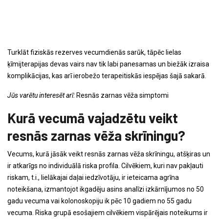
Turklāt fiziskās rezerves vecumdienās sarūk, tāpēc lielas
ķīmijterapijas devas vairs nav tik labi panesamas un biežāk izraisa
komplikācijas, kas arī ierobežo terapeitiskās iespējas šajā sakarā.
Jūs varētu interesēt arī:
Resnās zarnas vēža simptomi
Kurā vecumā vajadzētu veikt
resnās zarnas vēža skrīningu?
Vecums, kurā jāsāk veikt resnās zarnas vēža skrīningu, atšķiras un
ir atkarīgs no individuālā riska profila. Cilvēkiem, kuri nav pakļauti
riskam, t.i., lielākajai daļai iedzīvotāju, ir ieteicama agrīna
noteikšana, izmantojot ikgadēju asins analīzi izkārnījumos no 50
gadu vecuma vai kolonoskopiju ik pēc 10 gadiem no 55 gadu
vecuma. Riska grupā esošajiem cilvēkiem vispārējais noteikums ir