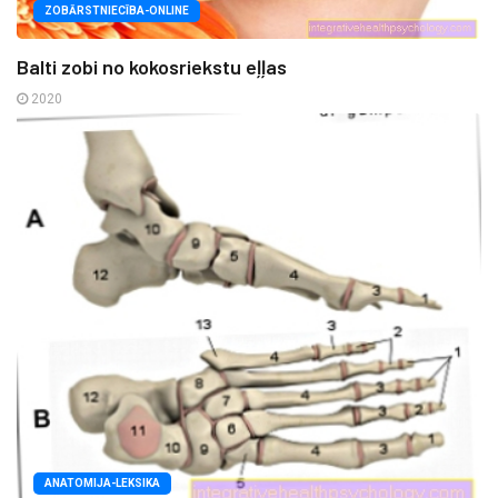
ZOBĀRSTNIECĪBA-ONLINE
Balti zobi no kokosriekstu eļļas
2020
ANATOMIJA-LEKSIKA