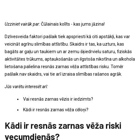
Uzziniet vairāk par:
Čūlainais kolīts - kas jums jāzina!
Dzīvesveida faktori pašlaik tiek apspriesti kā citi apstākļi, kas var
veicināt agrīnu slimības attīstību. Skaidrs ir tas, ka uzturs, kas
bagāts ar gaļu un taukiem un ar zemu šķiedrvielu saturu, fiziskās
aktivitātes trūkums, aptaukošanās un ilgstoša nikotīna un alkohola
lietošana palielina resnās zarnas vēža attīstības risku. Tomēr
pašlaik nav skaidrs, vai tie arī izraisa slimības rašanos agrāk.
Jūs varētu interesēt arī:
Vai resnās zarnas vēzis ir iedzimts?
Kādi ir resnās zarnas vēža cēloņi?
Kādi ir resnās zarnas vēža riski
vecumdienās?