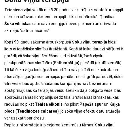
Trieciena viļņi
vairāk nekā 20 gadus veiksmīgi izmantoti uroloģijā
nieru un urīnvada akmeņu terapijā. Tikai mehāniskās īpašības
Šoka vilnis
kas caur savu enerģiju noved pie nieru un urīnvada
akmeņu “satricināšanas”.
Kopš 90. gadu sākuma ārpuskorpusā
Šoku viļņu terapija
bieži
lieto ortopēdisko slimību ārstēšanā. Kopš tā laika daudzi pētījumi ir
parādījuši šoka viļņu ārstēšanas efektivitāti, īpaši cīpslu
piestiprināšanas slimībām (
Entheopātija)
pierādīt (skatīt zemāk).
Tā kā šoka viļņa bioloģiskā iedarbība nav pilnībā noskaidrota un
atsevišķos gadījumos terapijas panākumus ir grūti paredzēt, šoka
vilni veselības apdrošināšanas kompānijas nav bez ierunām
apstiprinājušas kā terapijas veidu. Lielākā daļa obligāto veselības
apdrošināšanas kompāniju sedz tikai ārstēšanas izmaksas, kas
radušās no plkst
Tenisa elkonis
, no plkst
Papēža spur
un
Kaļķa
plecs
(
Tendinozes calcarea
), jo šoka viļņa efektu datu situācijā
var uzskatīt par drošu.
Papildu informācija ir pieejama zem mūsu tēmas:
Šoku viļņu