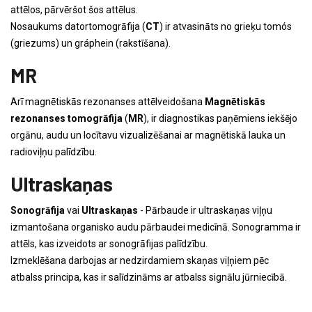
attēlos, pārvēršot šos attēlus.
Nosaukums datortomogrāfija (
CT
) ir atvasināts no grieķu tomós
(griezums) un gráphein (rakstīšana).
MR
Arī magnētiskās rezonanses attēlveidošana
Magnētiskās
rezonanses tomogrāfija
(
MR
), ir diagnostikas paņēmiens iekšējo
orgānu, audu un locītavu vizualizēšanai ar magnētiskā lauka un
radioviļņu palīdzību.
Ultraskaņas
Sonogrāfija
vai
Ultraskaņas
- Pārbaude ir ultraskaņas viļņu
izmantošana organisko audu pārbaudei medicīnā. Sonogramma ir
attēls, kas izveidots ar sonogrāfijas palīdzību.
Izmeklēšana darbojas ar nedzirdamiem skaņas viļņiem pēc
atbalss principa, kas ir salīdzināms ar atbalss signālu jūrniecībā.