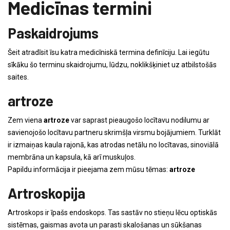
Medicīnas termini
Paskaidrojums
Šeit atradīsit īsu katra medicīniskā termina definīciju. Lai iegūtu
sīkāku šo terminu skaidrojumu, lūdzu, noklikšķiniet uz atbilstošās
saites.
artroze
Zem viena
artroze
var saprast pieaugošo locītavu nodilumu ar
savienojošo locītavu partneru skrimšļa virsmu bojājumiem. Turklāt
ir izmaiņas kaula rajonā, kas atrodas netālu no locītavas, sinoviālā
membrāna un kapsula, kā arī muskuļos.
Papildu informācija ir pieejama zem mūsu tēmas:
artroze
Artroskopija
Artroskops ir īpašs endoskops. Tas sastāv no stieņu lēcu optiskās
sistēmas, gaismas avota un parasti skalošanas un sūkšanas