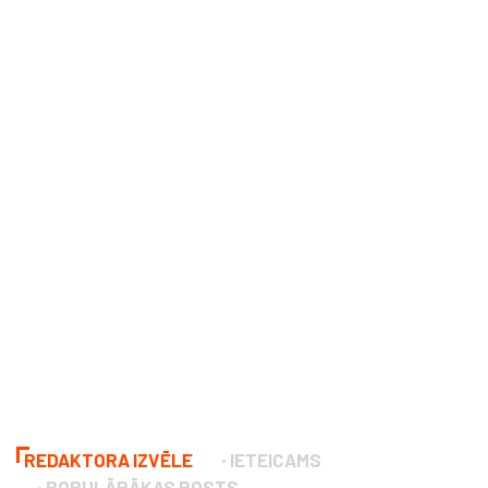
REDAKTORA IZVĒLE
IETEICAMS
POPULĀRĀKAS POSTS