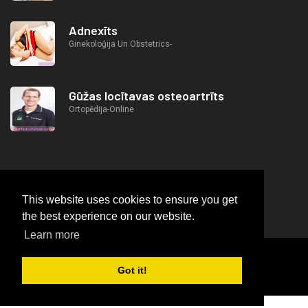
Adnexīts
Ginekoloģija Un Obstetrics-
Gūžas locītavas osteoartrīts
Ortopēdija-Online
This website uses cookies to ensure you get
the best experience on our website.
Learn more
2026
© https://lifeafterjob.com Medicīnas termini
Got it!