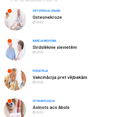
ORTOPĒDIJA-ONLINE
Osteonekroze
2020
IEKŠĒJĀ MEDICĪNA
Sirdslēkme sievietēm
2020
PEDIATRIJA
Vakcinācija pret vējbakām
2020
OFTALMOLOĢIJA
Asiņots acs ābols
2020