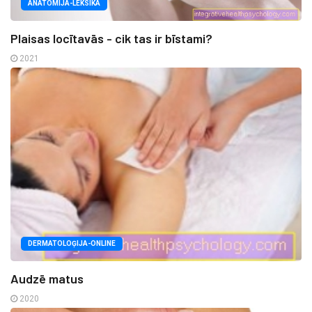
ANATOMIJA-LEKSIKA
Plaisas locītavās - cik tas ir bīstami?
2021
DERMATOLOĢIJA-ONLINE
Audzē matus
2020