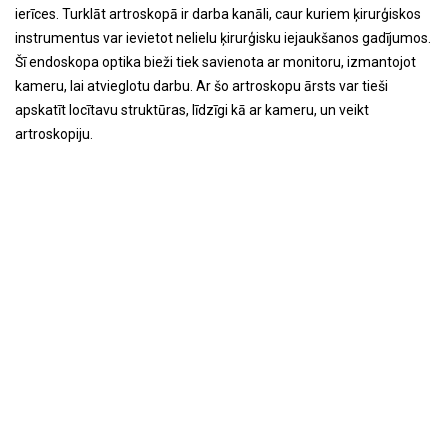
ierīces. Turklāt artroskopā ir darba kanāli, caur kuriem ķirurģiskos
instrumentus var ievietot nelielu ķirurģisku iejaukšanos gadījumos.
Šī endoskopa optika bieži tiek savienota ar monitoru, izmantojot
kameru, lai atvieglotu darbu. Ar šo artroskopu ārsts var tieši
apskatīt locītavu struktūras, līdzīgi kā ar kameru, un veikt
artroskopiju.