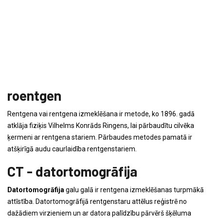
roentgen
Rentgena vai rentgena izmeklēšana ir metode, ko 1896. gadā
atklāja fiziķis Vilhelms Konrāds Ringens, lai pārbaudītu cilvēka
ķermeni ar rentgena stariem. Pārbaudes metodes pamatā ir
atšķirīgā audu caurlaidība rentgenstariem.
CT - datortomogrāfija
Datortomogrāfija
galu galā ir rentgena izmeklēšanas turpmākā
attīstība. Datortomogrāfijā rentgenstaru attēlus reģistrē no
dažādiem virzieniem un ar datora palīdzību pārvērš šķēluma