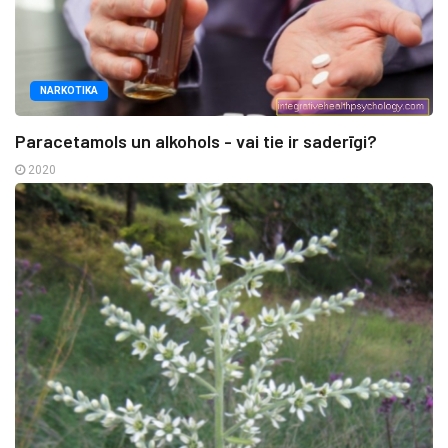
NARKOTIKA
Paracetamols un alkohols - vai tie ir saderīgi?
2020