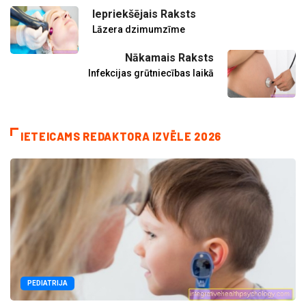
Iepriekšējais Raksts
Lāzera dzimumzīme
Nākamais Raksts
Infekcijas grūtniecības laikā
IETEICAMS REDAKTORA IZVĒLE 2026
PEDIATRIJA