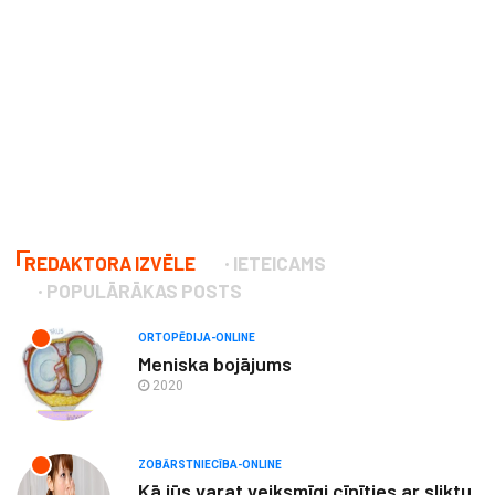
REDAKTORA IZVĒLE
IETEICAMS
POPULĀRĀKAS POSTS
ORTOPĒDIJA-ONLINE
Meniska bojājums
2020
ZOBĀRSTNIECĪBA-ONLINE
Kā jūs varat veiksmīgi cīnīties ar sliktu