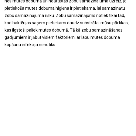
nes mutes dobumā un neattīstās zobu samazinājuma uzreiz, jo
pietiekoša mutes dobuma higiēna ir pietiekama, lai samazinātu
zobu samazinājuma risku. Zobu samazinājums notiek tikai tad,
kad baktērijas saņem pietiekami daudz substrāta, mūsu pārtikas,
kas ilgstoši paliek mutes dobumā. Tā kā zobu samazināšanas
gadījumiem ir jābūt visiem faktoriem, ar labu mutes dobuma
kopšanu infekcija nenotiks.