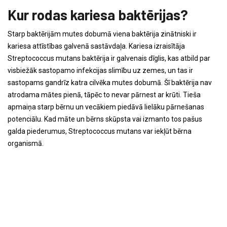
Kur rodas kariesa baktērijas?
Starp baktērijām mutes dobumā viena baktērija zinātniski ir
kariesa attīstības galvenā sastāvdaļa. Kariesa izraisītāja
Streptococcus mutans baktērija ir galvenais dīglis, kas atbild par
visbiežāk sastopamo infekcijas slimību uz zemes, un tas ir
sastopams gandrīz katra cilvēka mutes dobumā. Šī baktērija nav
atrodama mātes pienā, tāpēc to nevar pārnest ar krūti. Tieša
apmaiņa starp bērnu un vecākiem piedāvā lielāku pārnešanas
potenciālu. Kad māte un bērns skūpsta vai izmanto tos pašus
galda piederumus, Streptococcus mutans var iekļūt bērna
organismā.