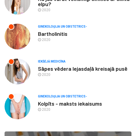
elpu?
2020
GINEKOLOĢIJA UN OBSTETRICS-
Bartholinitis
2020
IEKŠĒJĀ MEDICĪNA
Sāpes vēdera lejasdaļā kreisajā pusē
2020
GINEKOLOĢIJA UN OBSTETRICS-
Kolpīts - maksts iekaisums
2020