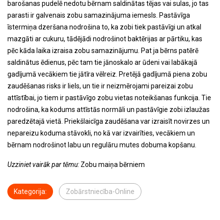
barošanas pudelē nedotu bērnam saldinātas tējas vai sulas, jo tas
parasti ir galvenais zobu samazinājuma iemesls. Pastāvīga
īstermiņa dzeršana nodrošina to, ka zobi tiek pastāvīgi un atkal
mazgāti ar cukuru, tādējādi nodrošinot baktērijas ar pārtiku, kas
pēc kāda laika izraisa zobu samazinājumu. Pat ja bērns patērē
saldinātus ēdienus, pēc tam tie jānoskalo ar ūdeni vai labākajā
gadījumā vecākiem tie jātīra vēlreiz. Pretējā gadījumā piena zobu
zaudēšanas risks ir liels, un tie ir neizmērojami pareizai zobu
attīstībai, jo tiem ir pastāvīgo zobu vietas noteikšanas funkcija. Tie
nodrošina, ka kodums attīstās normāli un pastāvīgie zobi izlaužas
paredzētajā vietā. Priekšlaicīga zaudēšana var izraisīt novirzes un
nepareizu koduma stāvokli, no kā var izvairīties, vecākiem un
bērnam nodrošinot labu un regulāru mutes dobuma kopšanu.
Uzziniet vairāk par tēmu:
Zobu maiņa bērniem
Kategorija:
Zobārstniecība-Online