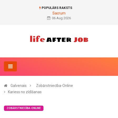
POPULĀRS RAKSTS
Sacrum
06 Aug 2026
Galvenais
Zobārstniecība-Online
Kariess no zīdīšanas
ZOBĀRSTNIECĪBA-ONLINE