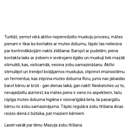
Turklāt, ņemot vērā aktīvo nepieredzēto muskuļu procesu, mātes
pienam ir tikai īss kontakts ar mutes dobumu, tāpēc tas neliecina
par kontrindikācijām nakts zīdīšanai. Barojot ar pudelēm, piena
kontakta laiks ar zobiem ir ievērojami ilgāks un muskuļi tiek mazāk
stimulēti, kas, visticamāk, veicina zobu samazināšanu. Aktīvi
stimulējot un trenējot košļājamos muskuļus, stiprinot imūnsistēmu
un fermentus, kas stiprina mutes dobuma floru, jums nav jābaidās
barot bērnu ar krūti - gan dienas laikā, gan naktī. Neskatoties uz to,
nevajadzētu aizmirst, ka mātes piens ir viens no aspektiem, taču
rūpīga mutes dobuma higiēna ir vissvarīgākā lieta, lai pasargātu
bērnu no zobu samazinājuma. Tāpēc regulāra zobu tīrīšana divas
reizes dienā ir būtiska, pat maziem bērniem.
Lasiet vairāk par tēmu:
Mazuļa zobu tīrīšana