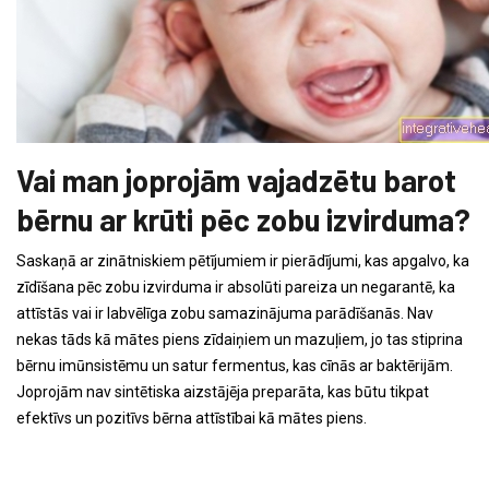
Vai man joprojām vajadzētu barot
bērnu ar krūti pēc zobu izvirduma?
Saskaņā ar zinātniskiem pētījumiem ir pierādījumi, kas apgalvo, ka
zīdīšana pēc zobu izvirduma ir absolūti pareiza un negarantē, ka
attīstās vai ir labvēlīga zobu samazinājuma parādīšanās. Nav
nekas tāds kā mātes piens zīdaiņiem un mazuļiem, jo ​​tas stiprina
bērnu imūnsistēmu un satur fermentus, kas cīnās ar baktērijām.
Joprojām nav sintētiska aizstājēja preparāta, kas būtu tikpat
efektīvs un pozitīvs bērna attīstībai kā mātes piens.