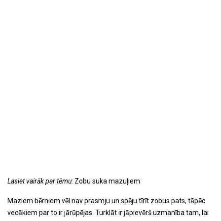
Lasiet vairāk par tēmu:
Zobu suka mazuļiem
Maziem bērniem vēl nav prasmju un spēju tīrīt zobus pats, tāpēc
vecākiem par to ir jārūpējas. Turklāt ir jāpievērš uzmanība tam, lai