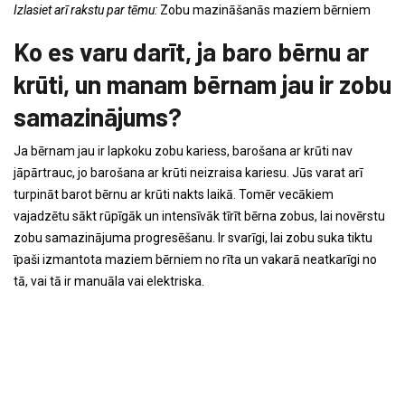
Izlasiet arī rakstu par tēmu:
Zobu mazināšanās maziem bērniem
Ko es varu darīt, ja baro bērnu ar
krūti, un manam bērnam jau ir zobu
samazinājums?
Ja bērnam jau ir lapkoku zobu kariess, barošana ar krūti nav
jāpārtrauc, jo barošana ar krūti neizraisa kariesu. Jūs varat arī
turpināt barot bērnu ar krūti nakts laikā. Tomēr vecākiem
vajadzētu sākt rūpīgāk un intensīvāk tīrīt bērna zobus, lai novērstu
zobu samazinājuma progresēšanu. Ir svarīgi, lai zobu suka tiktu
īpaši izmantota maziem bērniem no rīta un vakarā neatkarīgi no
tā, vai tā ir manuāla vai elektriska.