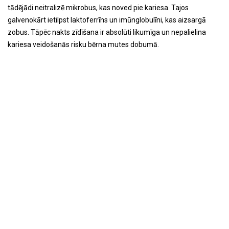
tādējādi neitralizē mikrobus, kas noved pie kariesa. Tajos
galvenokārt ietilpst laktoferrīns un imūnglobulīni, kas aizsargā
zobus. Tāpēc nakts zīdīšana ir absolūti likumīga un nepalielina
kariesa veidošanās risku bērna mutes dobumā.