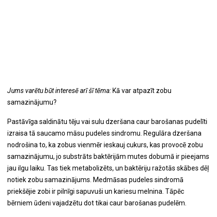
Jums varētu būt interesē arī šī tēma:
Kā var atpazīt zobu
samazinājumu?
Pastāvīga saldinātu tēju vai sulu dzeršana caur barošanas pudelīti
izraisa tā saucamo māsu pudeles sindromu. Regulāra dzeršana
nodrošina to, ka zobus vienmēr ieskauj cukurs, kas provocē zobu
samazinājumu, jo substrāts baktērijām mutes dobumā ir pieejams
jau ilgu laiku. Tas tiek metabolizēts, un baktēriju ražotās skābes dēļ
notiek zobu samazinājums. Medmāsas pudeles sindromā
priekšējie zobi ir pilnīgi sapuvuši un kariesu melnina. Tāpēc
bērniem ūdeni vajadzētu dot tikai caur barošanas pudelēm.