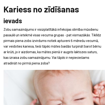
Kariess no zīdīšanas
ievads
Zobu samazinājums ir visizplatītākā infekcijas slimība mūsdienu
pasaulē un ietekmē visas vecuma grupas - pat vismazākās. Tiklīdz
pirmais piena zobs izvirdums notiek aptuveni 6 mēnešu vecumā,
var veidoties kariesa, tieši tāpēc mātes baidās turpināt barot bērnu
ar krūti, jo ir aizdomas, ka mātes pienā ir augsts laktozes saturs,
kas izraisa zobu samazinājumu. Vai tāpēc ir nepieciešams
atradināt no pirmā piena zoba?