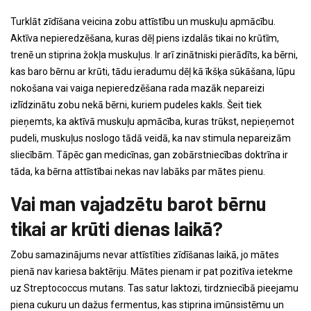
Turklāt zīdīšana veicina zobu attīstību un muskuļu apmācību.
Aktīva nepieredzēšana, kuras dēļ piens izdalās tikai no krūtīm,
trenē un stiprina žokļa muskuļus. Ir arī zinātniski pierādīts, ka bērni,
kas baro bērnu ar krūti, tādu ieradumu dēļ kā īkšķa sūkāšana, lūpu
nokošana vai vaiga nepieredzēšana rada mazāk nepareizi
izlīdzinātu zobu nekā bērni, kuriem pudeles kakls. Šeit tiek
pieņemts, ka aktīvā muskuļu apmācība, kuras trūkst, nepieņemot
pudeli, muskuļus noslogo tādā veidā, ka nav stimula nepareizām
sliecībām. Tāpēc gan medicīnas, gan zobārstniecības doktrīna ir
tāda, ka bērna attīstībai nekas nav labāks par mātes pienu.
Vai man vajadzētu barot bērnu
tikai ar krūti dienas laikā?
Zobu samazinājums nevar attīstīties zīdīšanas laikā, jo mātes
pienā nav kariesa baktēriju. Mātes pienam ir pat pozitīva ietekme
uz Streptococcus mutans. Tas satur laktozi, tirdzniecībā pieejamu
piena cukuru un dažus fermentus, kas stiprina imūnsistēmu un