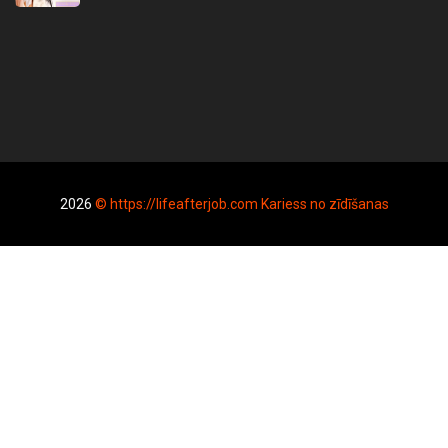
2026
© https://lifeafterjob.com Kariess no zīdīšanas