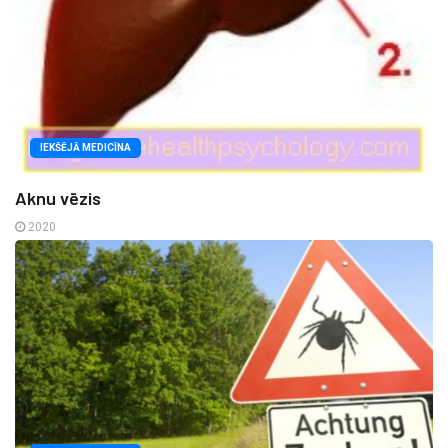
IEKŠĒJĀ MEDICĪNA
Aknu vēzis
2020