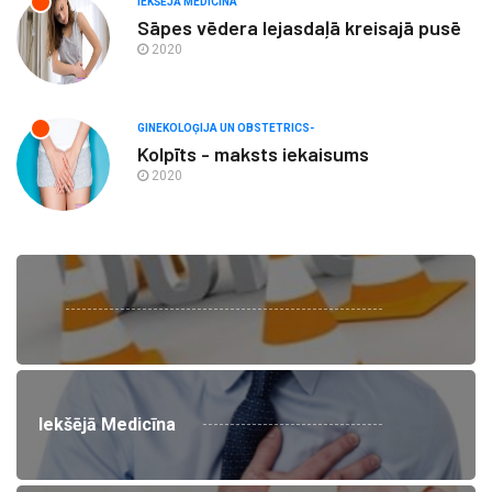
IEKŠĒJĀ MEDICĪNA
Sāpes vēdera lejasdaļā kreisajā pusē
2020
GINEKOLOĢIJA UN OBSTETRICS-
Kolpīts - maksts iekaisums
2020
Iekšējā Medicīna