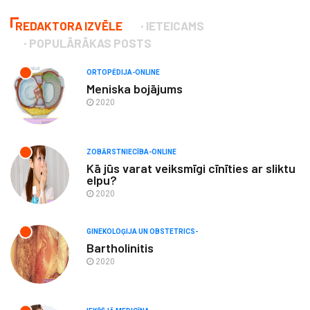
REDAKTORA IZVĒLE
IETEICAMS
POPULĀRĀKAS POSTS
ORTOPĒDIJA-ONLINE
Meniska bojājums
2020
ZOBĀRSTNIECĪBA-ONLINE
Kā jūs varat veiksmīgi cīnīties ar sliktu
elpu?
2020
GINEKOLOĢIJA UN OBSTETRICS-
Bartholinitis
2020