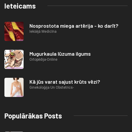
Ieteicams
Nosprostota miega artērija - ko darīt?
Iekšējā Medicīna
Mugurkaula lūzuma ilgums
Ortopēdija-Online
Kā jūs varat sajust krūts vēzi?
Ginekoloģija Un Obstetrics-
Populārākas Posts