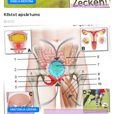
IEKŠĒJĀ MEDICĪNA
Klīstot apsārtums
2020
ANATOMIJA-LEKSIKA