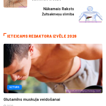
Nākamais Raksts
Žultsakmeņu slimība
IETEICAMS REDAKTORA IZVĒLE 2026
UZTURS
Glutamīns muskuļa veidošanai