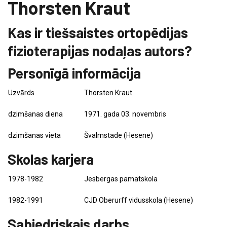
Thorsten Kraut
Kas ir tiešsaistes ortopēdijas
fizioterapijas nodaļas autors?
Personīgā informācija
Uzvārds
Thorsten Kraut
dzimšanas diena
1971. gada 03. novembris
dzimšanas vieta
Švalmstade (Hesene)
Skolas karjera
1978-1982
Jesbergas pamatskola
1982-1991
CJD Oberurff vidusskola (Hesene)
Sabiedriskais darbs