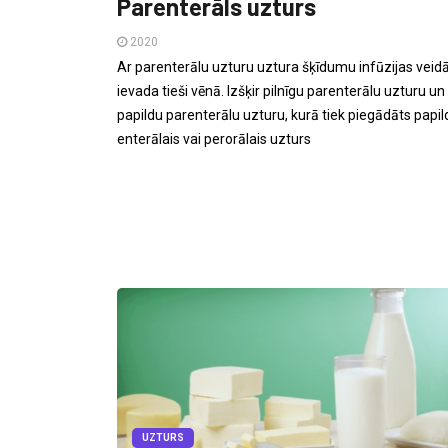
Parenterāls uzturs
2020
Ar parenterālu uzturu uztura šķīdumu infūzijas veid
ievada tieši vēnā. Izšķir pilnīgu parenterālu uzturu un
papildu parenterālu uzturu, kurā tiek piegādāts papil
enterālais vai perorālais uzturs
UZTURS