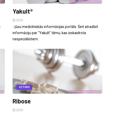
Yakult®
2020
t
- jūsu medicīniskās informācijas portāls. Šeit atradīsit
informāciju par "Yakult" tēmu, kas izskaidrota
nespeciālistiem.
UZTURS
Ribose
2020