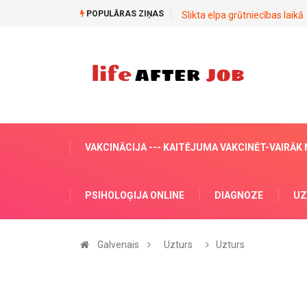
POPULĀRAS ZIŅAS
Slikta elpa grūtniecības laikā
VAKCINĀCIJA --- KAITĒJUMA VAKCINĒT-VAIRĀK
PSIHOLOĢIJA ONLINE
DIAGNOZE
UZ
Galvenais
Uzturs
Uzturs