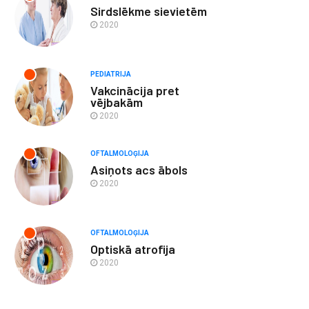
Sirdslēkme sievietēm
2020
PEDIATRIJA
Vakcinācija pret
vējbakām
2020
OFTALMOLOĢIJA
Asiņots acs ābols
2020
OFTALMOLOĢIJA
Optiskā atrofija
2020