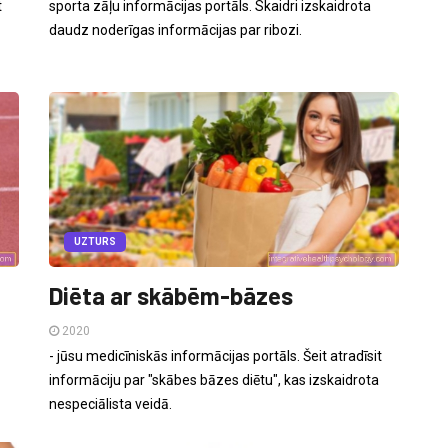
t
sporta zāļu informācijas portāls. Skaidri izskaidrota
daudz noderīgas informācijas par ribozi.
UZTURS
Diēta ar skābēm-bāzes
2020
- jūsu medicīniskās informācijas portāls. Šeit atradīsit
informāciju par "skābes bāzes diētu", kas izskaidrota
nespeciālista veidā.