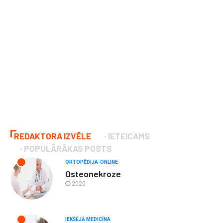
REDAKTORA IZVĒLE
IETEICAMS
POPULĀRĀKAS POSTS
ORTOPĒDIJA-ONLINE
Osteonekroze
2020
IEKŠĒJĀ MEDICĪNA