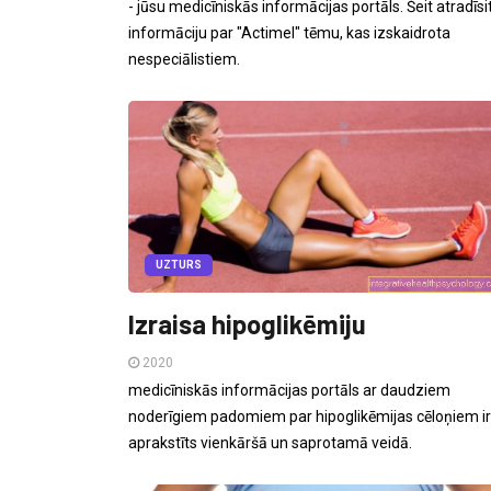
- jūsu medicīniskās informācijas portāls. Šeit atradīsi
informāciju par "Actimel" tēmu, kas izskaidrota
nespeciālistiem.
UZTURS
Izraisa hipoglikēmiju
2020
medicīniskās informācijas portāls ar daudziem
noderīgiem padomiem par hipoglikēmijas cēloņiem ir
aprakstīts vienkāršā un saprotamā veidā.