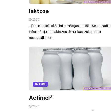
laktoze
2020
- jūsu medicīniskās informācijas portāls. Šeit atradīsi
informāciju par laktozes tēmu, kas izskaidrota
nespeciālistiem.
UZTURS
Actimel®
2020