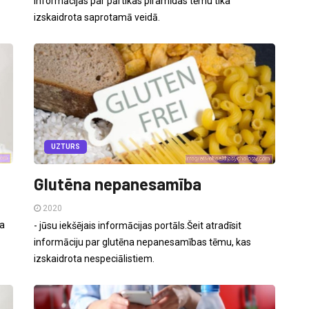
informācijas par pārtikas piramīdas tēmu tika
izskaidrota saprotamā veidā.
UZTURS
Glutēna nepanesamība
2020
ta
- jūsu iekšējais informācijas portāls.Šeit atradīsit
informāciju par glutēna nepanesamības tēmu, kas
izskaidrota nespeciālistiem.