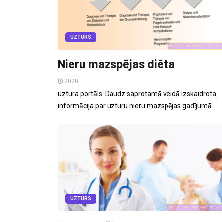
UZTURS
Nieru mazspējas diēta
2020
uztura portāls. Daudz saprotamā veidā izskaidrota
informācija par uzturu nieru mazspējas gadījumā.
UZTURS