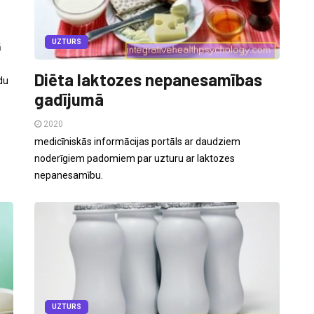
UZTURS
ā
Diēta laktozes nepanesamības
du
gadījumā
2020
medicīniskās informācijas portāls ar daudziem
noderīgiem padomiem par uzturu ar laktozes
nepanesamību.
UZTURS